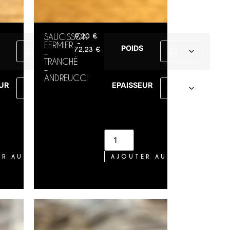
SAUCISSON
9,20
€
–
FERMIER
POIDS
72,23
€
–
TRANCHÉ
–
ANDREUCCI
UR
EPAISSEUR
R AU PANIER
AJOUTER AU PANIER