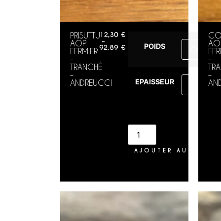
PRISUTTU
12,30
€
CO
–
AOP
AO
POIDS
92,89
€
FERMIER
FER
–
–
TRANCHÉ
TR
–
–
EPAISSEUR
ANDREUCCI
AN
AJOUTER AU PANIE