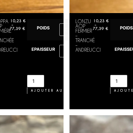
PPA
10,23
€
LONZU
10,23
€
–
–
P
AOP
POIDS
POIDS
77,39
€
77,39
€
MIÈRE
FERMIER
–
ANCHÉE
TRANCHÉ
–
EPAISSEUR
EPAISSE
DREUCCI
ANDREUCCI
R
AJOUTER AU PANIER
AJOUTE