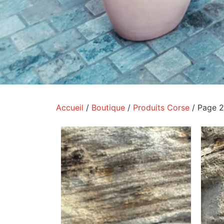
Accueil
/
Boutique
/
Produits Corse
/ Page 2