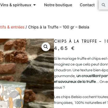
Vins & spiritueux
Notre boutique
Contact
tifs & entrées
/ Chips à la Truffe – 100 gr – Belsia
CHIPS À LA TRUFFE – 1
4,65
€
Si le mariage truffe et chips es
imaginez ce que cela peut donn
chaudron. Une texture bien épa
gourmande,
un croustillant par
et savoureux de la truffe
… On en
vous ?
Les chips Belsia cochent toute
françaises, 100% naturelles et 