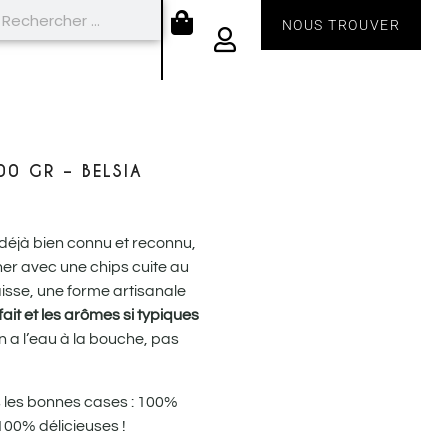
NOUS TROUVER
00 GR – BELSIA
t déjà bien connu et reconnu,
er avec une chips cuite au
isse, une forme artisanale
fait et les arômes si typiques
 a l’eau à la bouche, pas
s les bonnes cases : 100%
100% délicieuses !