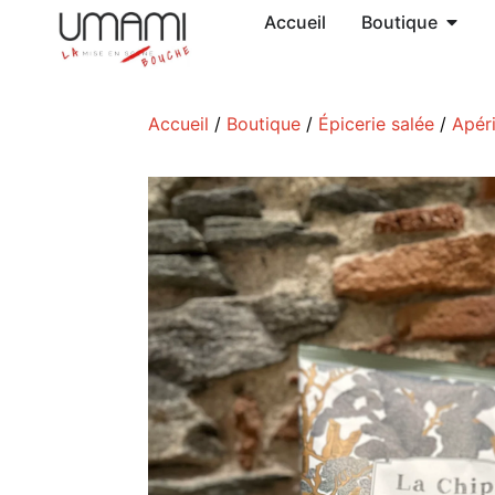
Accueil
Boutique
Accueil
/
Boutique
/
Épicerie salée
/
Apéri