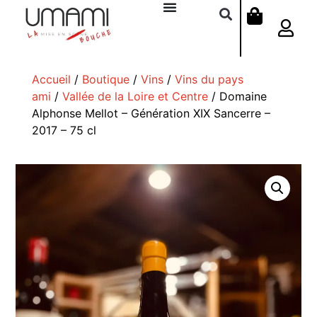
Accueil
/
Boutique
/
Vins
/
Vins du pays
ami
/
Vallée de la Loire et Centre
/ Domaine
Alphonse Mellot – Génération XIX Sancerre –
2017 – 75 cl