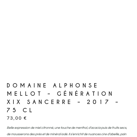
DOMAINE ALPHONSE
MELLOT – GÉNÉRATION
XIX SANCERRE – 2017 –
75 CL
73,00
€
Belle expression de miel citronné, une touche de menthol, d’acacia puis de fruits secs,
de mousserons des prés et de minéral iodé. Il s’enrichit de nuances cire d’abeille, pain