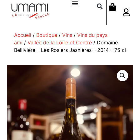
Accueil
/
Boutique
/
Vins
/
Vins du pays
ami
/
Vallée de la Loire et Centre
/ Domaine
Bellivière – Les Rosiers Jasnières – 2014 – 75 cl