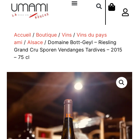
Accueil
/
Boutique
/
Vins
/
Vins du pays
ami
/
Alsace
/ Domaine Bott-Geyl – Riesling
Grand Cru Sporen Vendanges Tardives – 2015
– 75 cl