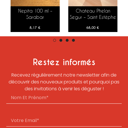
Nepita 100 ml –
Chateau Phelan
AJOUTER AU PANIER
AJOUTER AU PANIER
Sarabar
Segur – Saint Estèphe
– 2011 – 75 cl
8,17
€
68,00
€
Restez informés
Recevez régulièrement notre newsletter afin de
découvrir des nouveaux produits et pourquoi pas
des invitations à venir les déguster !