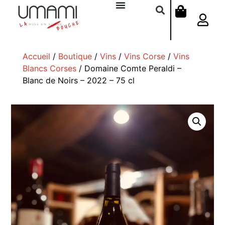
Accueil
/
Boutique
/
Vins
/
Vins Corse
/
Vins
Blancs Corses
/ Domaine Comte Peraldi –
Blanc de Noirs – 2022 – 75 cl