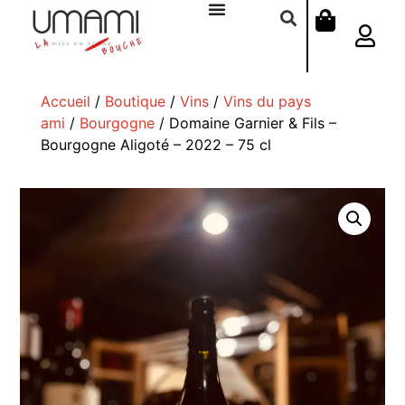
Accueil
/
Boutique
/
Vins
/
Vins du pays
ami
/
Bourgogne
/ Domaine Garnier & Fils –
Bourgogne Aligoté – 2022 – 75 cl