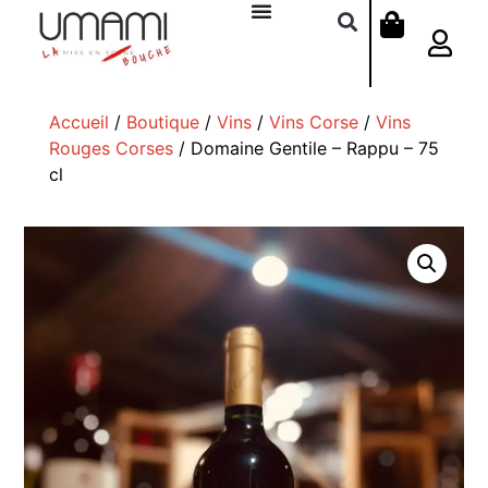
Accueil
/
Boutique
/
Vins
/
Vins Corse
/
Vins
Rouges Corses
/ Domaine Gentile – Rappu – 75
cl