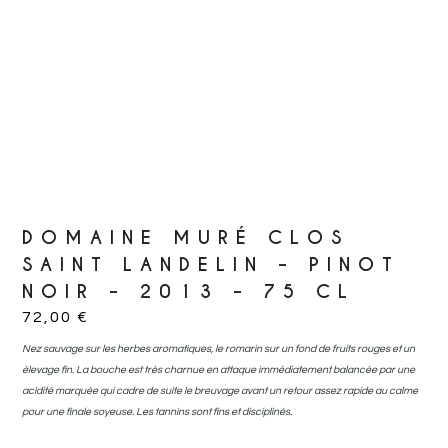
DOMAINE MURÉ CLOS
SAINT LANDELIN – PINOT
NOIR – 2013 – 75 CL
72,00
€
Nez sauvage sur les herbes aromatiques, le romarin sur un fond de fruits rouges et un
élevage fin. La bouche est très charnue en attaque immédiatement balancée par une
acidité marquée qui cadre de suite le breuvage avant un retour assez rapide au calme
pour une finale soyeuse. Les tannins sont fins et disciplinés.