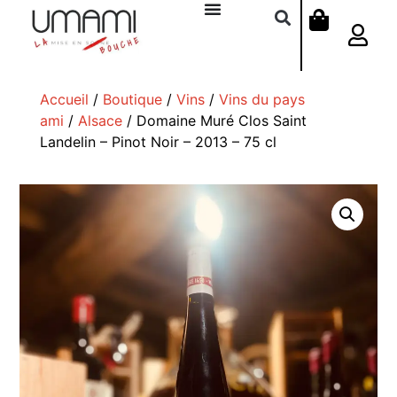
Accueil
/
Boutique
/
Vins
/
Vins du pays
ami
/
Alsace
/ Domaine Muré Clos Saint
Landelin – Pinot Noir – 2013 – 75 cl