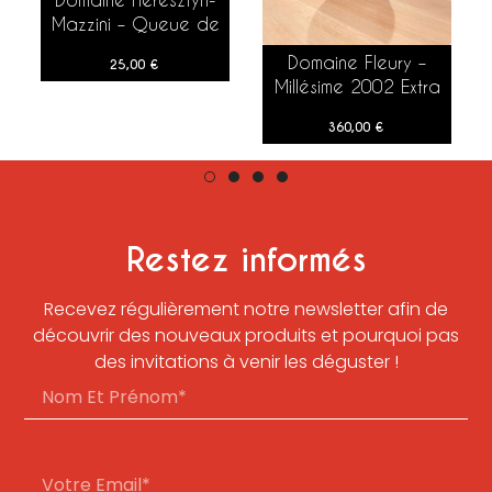
AJOUTER AU PANIER
Mazzini – Queue de
Hareng Bourgogne
Domaine Fleury –
25,00
€
Aligoté – 2022 – 75
AJOUTER AU PANIER
Millésime 2002 Extra
cl
Brut – 150 cl
360,00
€
Restez informés
Recevez régulièrement notre newsletter afin de
découvrir des nouveaux produits et pourquoi pas
des invitations à venir les déguster !