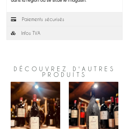
dans la région où se situe le magasin.
Paiements sécurisés
Infos TVA
DÉCOUVREZ D'AUTRES
PRODUITS
l