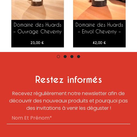
Domaine des Huards
Domaine des Huards
AJOUTER AU PANIER
AJOUTER AU PANIER
– Ouvrage Cheverny
– Envol Cheverny –
– 2016 – 75 cl
2020 – 150 cl
23,00
€
42,00
€
Restez informés
Recevez régulièrement notre newsletter afin de
découvrir des nouveaux produits et pourquoi pas
des invitations à venir les déguster !