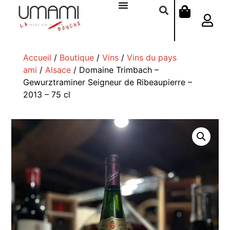
Accueil
/
Boutique
/
Vins
/
Vins du pays
ami
/
Alsace
/ Domaine Trimbach –
Gewurztraminer Seigneur de Ribeaupierre –
2013 – 75 cl