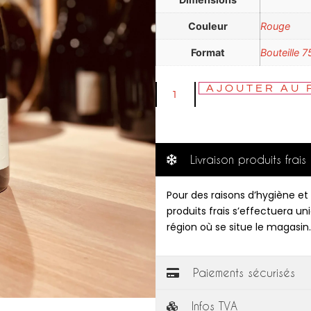
Couleur
Rouge
Format
Bouteille 7
AJOUTER AU 
Livraison produits frais
Pour des raisons d’hygiène et 
produits frais s’effectuera u
région où se situe le magasin.
Paiements sécurisés
Infos TVA