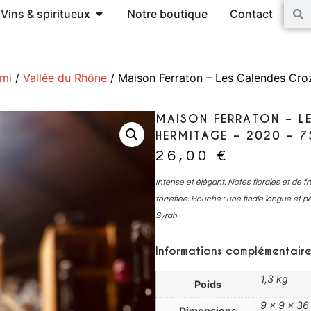
Vins & spiritueux
Notre boutique
Contact
ami
/
Vallée du Rhône
/ Maison Ferraton – Les Calendes Cro
MAISON FERRATON – L
HERMITAGE – 2020 – 7
26,00
€
Intense et élégant. Notes florales et de f
torréfiée. Bouche : une finale longue et p
Syrah
Informations complémentaire
1,3 kg
Poids
9 × 9 × 3
Dimensions