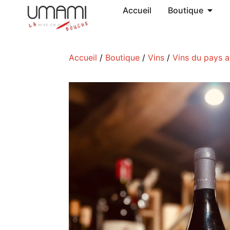
Accueil
Boutique
Accueil
/
Boutique
/
Vins
/
Vins du pays 