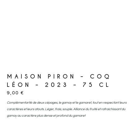
MAISON PIRON – COQ
LÉON – 2023 – 75 CL
9,00
€
Complémentarité de deux cépages, le gamay et le gamaret, tout en respectant leurs
caractères et leurs atouts. Léger, frais, souple. Alliance du fruité et rafraichissant du
gamay au caractère plus dense et profond du gamaret