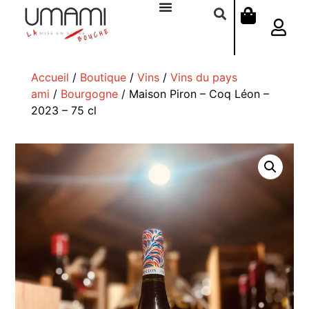
Accueil
/
Boutique
/
Vins
/
Vins du pays
ami
/
Bourgogne
/ Maison Piron – Coq Léon –
2023 – 75 cl