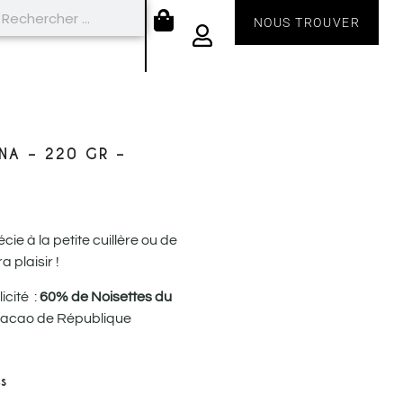
NOUS TROUVER
NA – 220 GR –
ie à la petite cuillère ou de
 plaisir !
icité :
60% de Noisettes du
 cacao de République
s