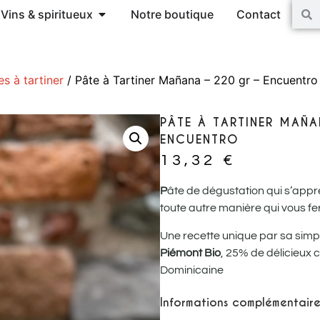
Vins & spiritueux
Notre boutique
Contact
es à tartiner
/ Pâte à Tartiner Mañana – 220 gr – Encuentro
PÂTE À TARTINER MAÑA
ENCUENTRO
13,32
€
P
âte de dégustation qui s’appréc
toute autre manière qui vous fera
Une recette unique par sa simpl
Piémont Bio
, 25% de délicieux
Dominicaine
Informations complémentaire