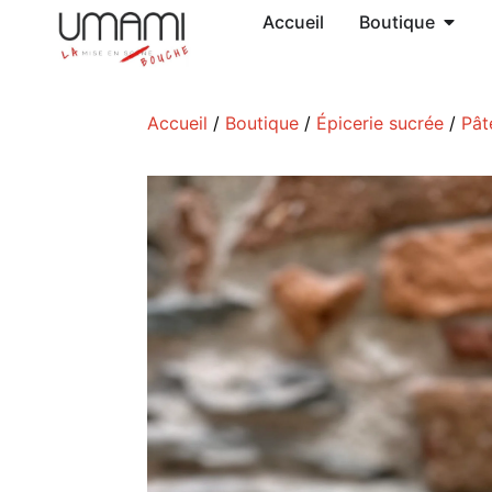
Accueil
Boutique
Accueil
/
Boutique
/
Épicerie sucrée
/
Pât