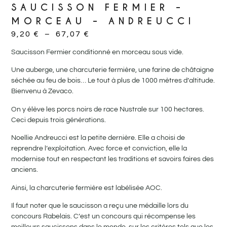
SAUCISSON FERMIER –
MORCEAU – ANDREUCCI
9,20
€
–
67,07
€
Saucisson Fermier conditionné en morceau sous vide.
Une auberge, une charcuterie fermière, une farine de châtaigne
séchée au feu de bois… Le tout à plus de 1000 mètres d’altitude.
Bienvenu à Zevaco.
On y élève les porcs noirs de race Nustrale sur 100 hectares.
Ceci depuis trois générations.
Noellie Andreucci est la petite dernière. Elle a choisi de
reprendre l’exploitation. Avec force et conviction, elle la
modernise tout en respectant les traditions et savoirs faires des
anciens.
Ainsi, la charcuterie fermière est labélisée AOC.
Il faut noter que le saucisson a reçu une médaille lors du
concours Rabelais. C’est un concours qui récompense les
meilleurs saucissons dans le monde, sur les critères tels que les