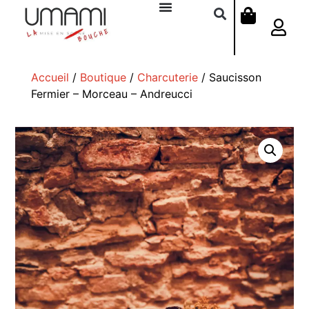
Accueil
/
Boutique
/
Charcuterie
/ Saucisson
Fermier – Morceau – Andreucci