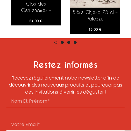
Clos des
AJOUTER AU PANIER
Centenaires –
Bière Chjesa 75 cl –
Roussanne – 2021 –
Palazzu
24,00
€
75 cl
13,00
€
Restez informés
Recevez régulièrement notre newsletter afin de
découvrir des nouveaux produits et pourquoi pas
des invitations à venir les déguster !