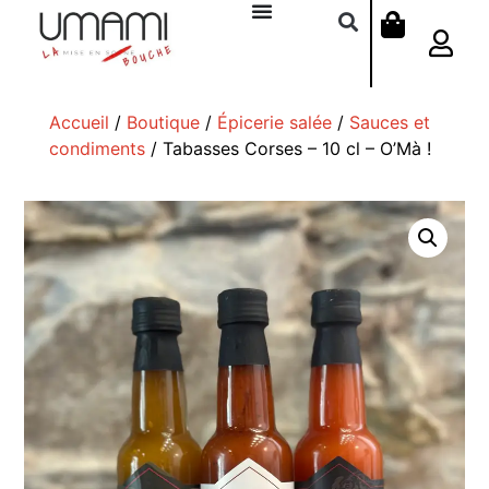
Accueil
/
Boutique
/
Épicerie salée
/
Sauces et
condiments
/ Tabasses Corses – 10 cl – O’Mà !