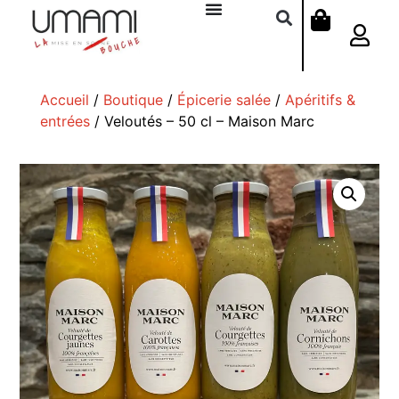
Accueil
/
Boutique
/
Épicerie salée
/
Apéritifs &
entrées
/ Veloutés – 50 cl – Maison Marc