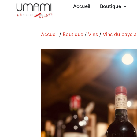
Accueil
Boutique
Accueil
/
Boutique
/
Vins
/
Vins du pays 