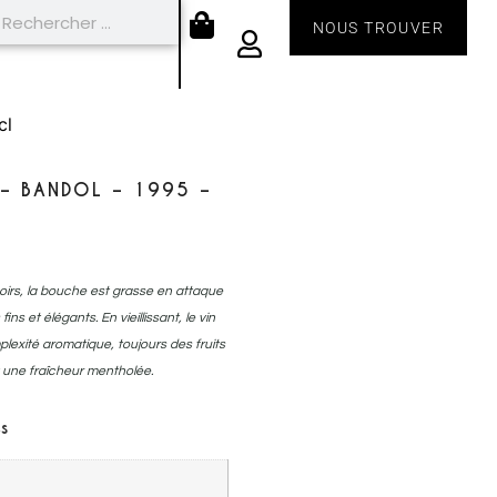
NOUS TROUVER
cl
 – BANDOL – 1995 –
 noirs, la bouche est grasse en attaque
ns et élégants. En vieillissant, le vin
lexité aromatique, toujours des fruits
 une fraîcheur mentholée.
s