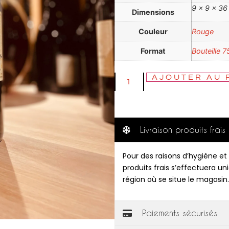
9 × 9 × 3
Dimensions
Couleur
Rouge
Format
Bouteille 7
AJOUTER AU 
Livraison produits frais
Pour des raisons d’hygiène et 
produits frais s’effectuera u
région où se situe le magasin.
Paiements sécurisés