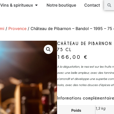
Vins & spiritueux
Notre boutique
Contact
ami
/
Provence
/ Château de Pibarnon – Bandol – 1995 – 75 
CHÂTEAU DE PIBARNON
75 CL
166,00
€
A la dégustation, le nez est sur les fruits
avec une belle ampleur, avec des tannins fi
s’arrondit et développe une superbe comp
noirs, avec des notes douces d’épices et
Informations complémentaire
1,3 kg
Poids