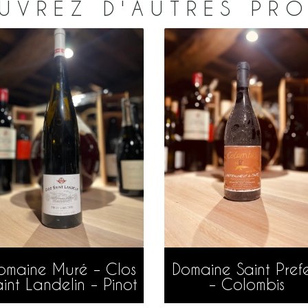
UVREZ D'AUTRES PRO
AJOUTER AU PANIER
AJOUTER AU PANIER
omaine Muré – Clos
Domaine Saint Prefe
int Landelin – Pinot
– Colombis
Gris Grand Cru
Châteauneuf du