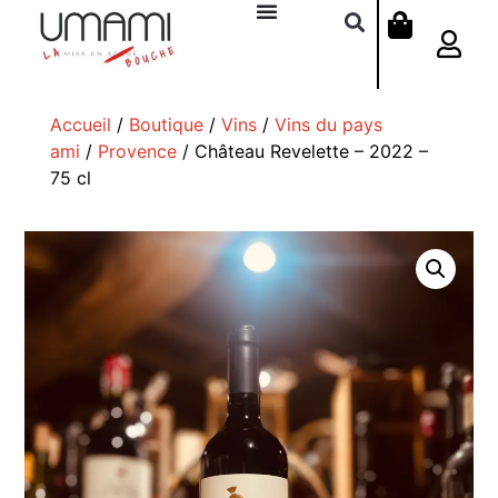
Accueil
/
Boutique
/
Vins
/
Vins du pays
ami
/
Provence
/ Château Revelette – 2022 –
75 cl