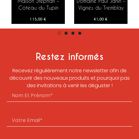
Maison Stephan –
Domaine Paul Janin –
AJOUTER AU PANIER
AJOUTER AU PANIER
Coteau du Tupin
Vignes du Tremblay
Côte Rôtie – 2019 –
Moulin à Vent – 2020
115,00
€
41,00
€
75 cl
– 150 cl
Restez informés
Recevez régulièrement notre newsletter afin de
découvrir des nouveaux produits et pourquoi pas
des invitations à venir les déguster !