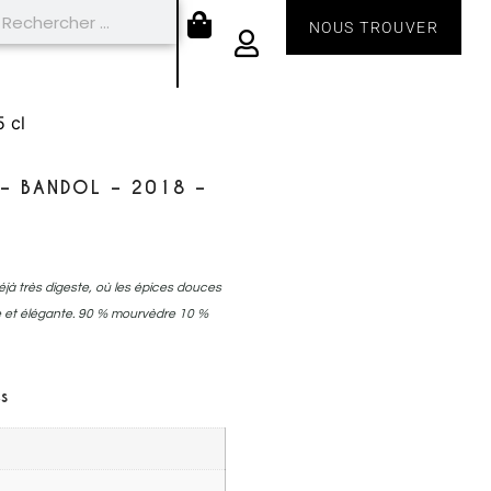
NOUS TROUVER
 cl
– BANDOL – 2018 –
jà très digeste, où les épices douces
ine et élégante. 90 % mourvèdre 10 %
s