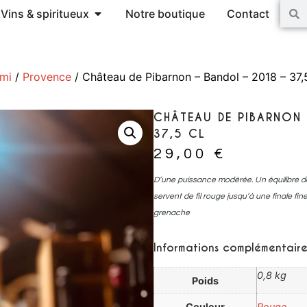
Vins & spiritueux
Notre boutique
Contact
ami
/
Provence
/ Château de Pibarnon – Bandol – 2018 – 37,5
CHÂTEAU DE PIBARNON 
37,5 CL
29,00
€
D’une puissance modérée. Un équilibre dé
servent de fil rouge jusqu’à une finale f
grenache
Informations complémentaire
0,8 kg
Poids
Couleur
Rouge