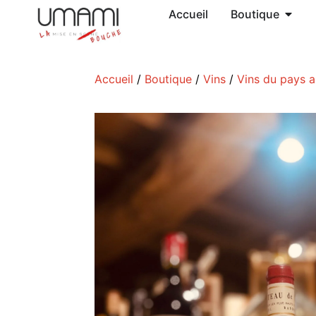
Accueil
Boutique
Accueil
/
Boutique
/
Vins
/
Vins du pays 