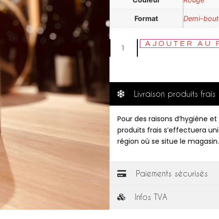
Format
Demi-boute
AJOUTER AU 
Livraison produits frais
Pour des raisons d’hygiène et 
produits frais s’effectuera u
région où se situe le magasin.
Paiements sécurisés
Infos TVA