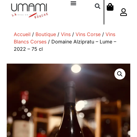
Accueil
/
Boutique
/
Vins
/
Vins Corse
/
Vins
Blancs Corses
/ Domaine Alzipratu – Lume –
2022 – 75 cl