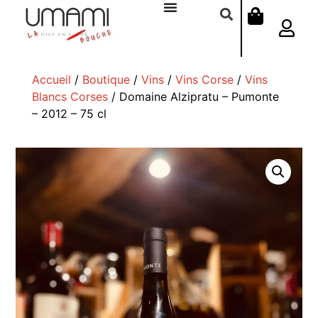
Accueil
/
Boutique
/
Vins
/
Vins Corse
/
Vins
Blancs Corses
/ Domaine Alzipratu – Pumonte
– 2012 – 75 cl