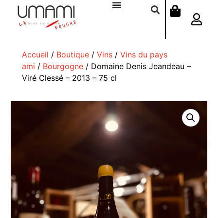
Accueil
/
Boutique
/
Vins
/
Vins du pays
ami
/
Bourgogne
/ Domaine Denis Jeandeau –
Viré Clessé – 2013 – 75 cl