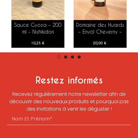
Sauce Gyoza – 200
Domaine des Huards
AJOUTER AU PANIER
AJOUTER AU PANIER
ml – Nishikidori
– Envol Cheverny –
2021 – 75 cl
10,23
€
20,00
€
Restez informés
Recevez régulièrement notre newsletter afin de
découvrir des nouveaux produits et pourquoi pas
des invitations à venir les déguster !