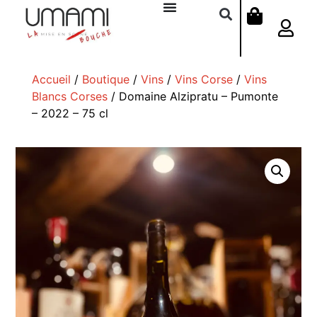
Accueil
/
Boutique
/
Vins
/
Vins Corse
/
Vins
Blancs Corses
/ Domaine Alzipratu – Pumonte
– 2022 – 75 cl