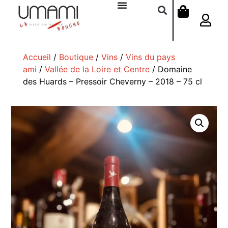
Accueil
/
Boutique
/
Vins
/
Vins du pays
ami
/
Vallée de la Loire et Centre
/ Domaine
des Huards – Pressoir Cheverny – 2018 – 75 cl