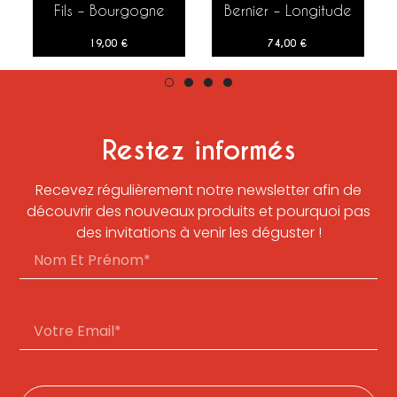
Fils – Bourgogne
Bernier – Longitude
Aligoté – 2022 – 75
1er Cru Extra Brut –
19,00
€
74,00
€
cl
75 cl
Restez informés
Recevez régulièrement notre newsletter afin de
découvrir des nouveaux produits et pourquoi pas
des invitations à venir les déguster !