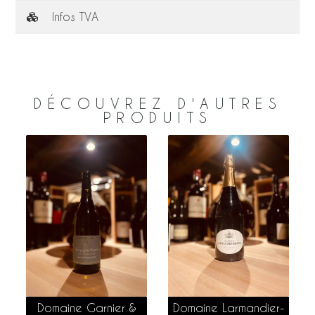
Infos TVA
DÉCOUVREZ D'AUTRES
PRODUITS
Domaine Garnier &
Domaine Larmandier-
AJOUTER AU PANIER
AJOUTER AU PANIER