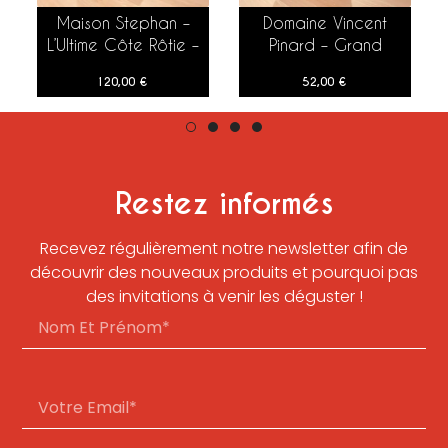
Maison Stephan –
Domaine Vincent
AJOUTER AU PANIER
AJOUTER AU PANIER
L’Ultime Côte Rôtie –
Pinard – Grand
2021 – 75 cl
Chemarin Sancerre –
120,00
€
52,00
€
2022 – 75 cl
Restez informés
Recevez régulièrement notre newsletter afin de
découvrir des nouveaux produits et pourquoi pas
des invitations à venir les déguster !