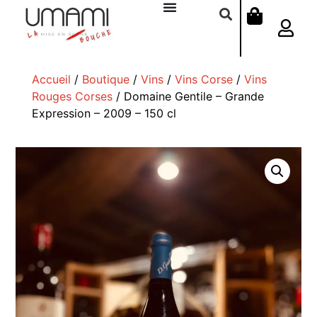
Accueil
/
Boutique
/
Vins
/
Vins Corse
/
Vins
Rouges Corses
/ Domaine Gentile – Grande
Expression – 2009 – 150 cl