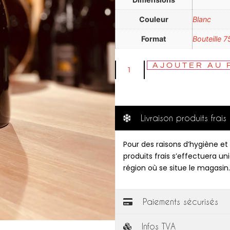
Couleur
Blanc
Format
Bouteille 7
AJOUTER AU 
Livraison produits frais
Pour des raisons d’hygiène et 
produits frais s’effectuera u
région où se situe le magasin.
Paiements sécurisés
Infos TVA