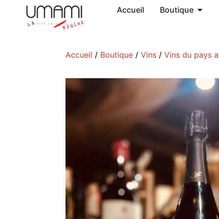
Accueil
Boutique
Accueil
/
Boutique
/
Vins
/
Vins du pays 