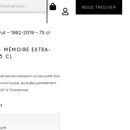
NOUS TROUVER
ut – 1982-2019 – 75 cl
– MÉMOIRE EXTRA-
5 CL
de beurre marquent ce nez subtil. Issu
ond et suave, les bulles parfaitement
e.100 % Chardonnay
s
6 cm