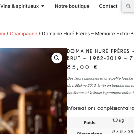
Vins & spiritueux
Notre boutique
Contact
ami
/
Champagne
/ Domaine Huré Frères – Mémoire Extra-Br
DOMAINE HURÉ FRÈRES 
BRUT – 1982-2019 – 7
85,00
€
Des fleurs blanches et une petite touche 
du millésime 2013, le vin en bouche est r
équilibrées et la finale légèrement salin
Informations complémentaire
1,3 kg
Poids
9 × 9 × 3
Dimensions