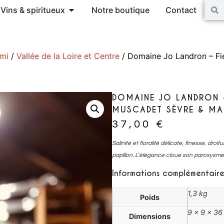
Vins & spiritueux
Notre boutique
Contact
ami
/
Vallée de la Loire et Centre
/ Domaine Jo Landron – Fie
DOMAINE JO LANDRON –
MUSCADET SÈVRE & MAI
37,00
€
Salinité et floralité délicate, finesse, dro
papillon. L’élégance cloue son paroxys
Informations complémentaire
1,3 kg
Poids
9 × 9 × 3
Dimensions