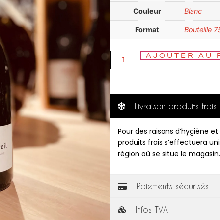
Couleur
Blanc
Format
Bouteille 7
AJOUTER AU 
Livraison produits frais
Pour des raisons d’hygiène et 
produits frais s’effectuera u
région où se situe le magasin.
Paiements sécurisés
Infos TVA