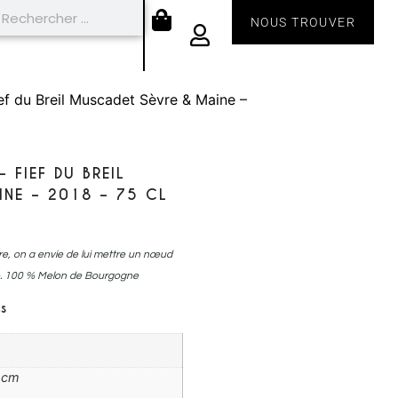
NOUS TROUVER
f du Breil Muscadet Sèvre & Maine –
 FIEF DU BREIL
NE – 2018 – 75 CL
iture, on a envie de lui mettre un nœud
me. 100 % Melon de Bourgogne
s
6 cm