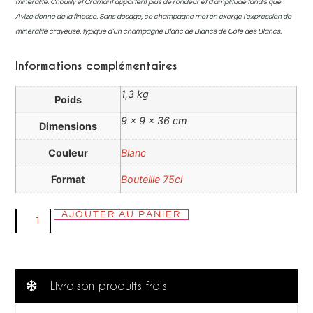
minéralité. Chouilly et Cramant apportent plus de rondeur et d’amplitude tandis que
Avize donne de la finesse. Sans dosage, ce champagne met en exerge l’expression de
minéralité crayeuse, typique d’un champagne Blanc de Blancs de Côte des Blancs.
Informations complémentaires
1,3 kg
Poids
9 × 9 × 36 cm
Dimensions
Couleur
Blanc
Format
Bouteille 75cl
AJOUTER AU PANIER
Livraison produits frais