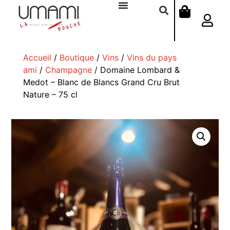
Accueil
/
Boutique
/
Vins
/
Vins du pays
ami
/
Champagne
/ Domaine Lombard &
Medot – Blanc de Blancs Grand Cru Brut
Nature – 75 cl