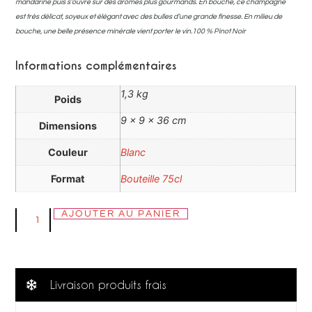
mandarine puis s’ouvre sur des arômes plus gourmands. En bouche, ce champagne
est très délicat, soyeux et élégant avec des bulles d’une grande finesse. En milieu de
bouche, une belle présence minérale vient porter le vin.100 % Pinot Noir
Informations complémentaires
1,3 kg
Poids
9 × 9 × 36 cm
Dimensions
Couleur
Blanc
Format
Bouteille 75cl
AJOUTER AU PANIER
Livraison produits frais