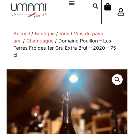
Accueil
/
Boutique
/
Vins
/
Vins du pays
ami
/
Champagne
/ Domaine Pouillon – Les
Terres Froides 1er Cru Extra Brut – 2020 – 75
cl