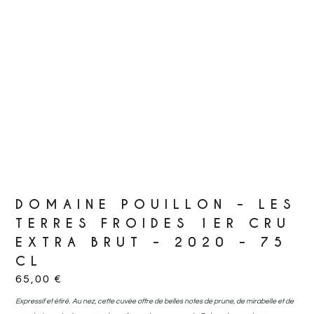
DOMAINE POUILLON – LES
TERRES FROIDES 1ER CRU
EXTRA BRUT – 2020 – 75
CL
65,00
€
Expressif et étiré.
Au nez, cette cuvée offre de belles notes de prune, de mirabelle et de