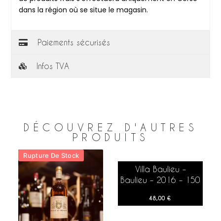
dans la région où se situe le magasin.
Paiements sécurisés
Infos TVA
DÉCOUVREZ D'AUTRES
PRODUITS
Rupture De Stock
Villa Baulieu –
AJOUTER AU PANIER
Baulieu – 2016 – 150
cl
48,00
€