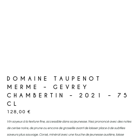
DOMAINE TAUPENOT
MERME – GEVREY
CHAMBERTIN – 2021 – 75
CL
128,00
€
Vin soyeux à la texture fine, accessible dans sa jeunesse. Nez prononcé avec des notes
de cerise noire, de prune ou encore de groseille avant de laisser place à de subtiles
saveurs plus sauvage. Corsé, minéral avec une touche de jeunesse austère, laisse