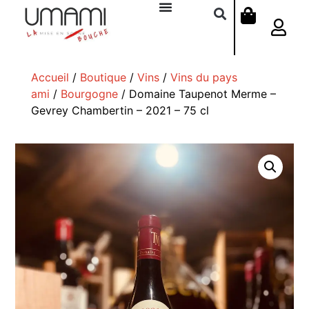
Accueil
/
Boutique
/
Vins
/
Vins du pays
ami
/
Bourgogne
/ Domaine Taupenot Merme –
Gevrey Chambertin – 2021 – 75 cl