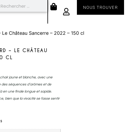
NOUS TROUVER
 Le Château Sancerre – 2022 – 150 cl
RD – LE CHÂTEAU
0 CL
 à chair jaune et blanche, avec une
se des séquences d’arômes et de
à en une finale longue et sapide.
, bien que la vivacité se fasse sentir
s