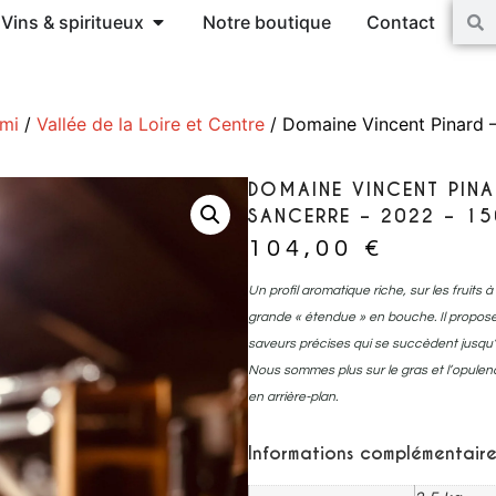
Vins & spiritueux
Notre boutique
Contact
ami
/
Vallée de la Loire et Centre
/ Domaine Vincent Pinard –
DOMAINE VINCENT PINA
SANCERRE – 2022 – 15
104,00
€
Un profil aromatique riche, sur les fruits
grande « étendue » en bouche. Il propo
saveurs précises qui se succèdent jusqu’
Nous sommes plus sur le gras et l’opulence
en arrière-plan.
Informations complémentaire