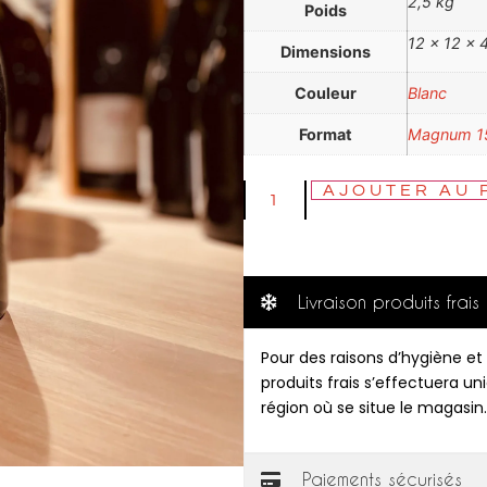
2,5 kg
Poids
12 × 12 × 
Dimensions
Couleur
Blanc
Format
Magnum 1
AJOUTER AU 
Livraison produits frais
Pour des raisons d’hygiène et 
produits frais s’effectuera u
région où se situe le magasin.
Paiements sécurisés