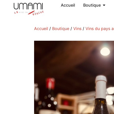
Accueil
Boutique
Accueil
/
Boutique
/
Vins
/
Vins du pays 