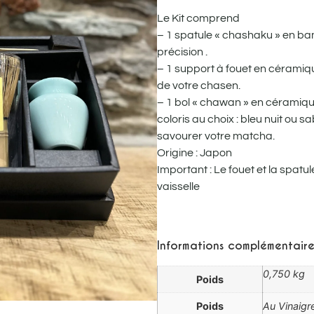
Le Kit comprend
– 1 spatule « chashaku » en b
précision .
– 1 support à fouet en céramiqu
de votre chasen.
– 1 bol « chawan » en céramiqu
coloris au choix : bleu nuit ou sab
savourer votre matcha.
Origine : Japon
Important : Le fouet et la spatu
vaisselle
Informations complémentaire
0,750 kg
Poids
Poids
Au Vinaigr