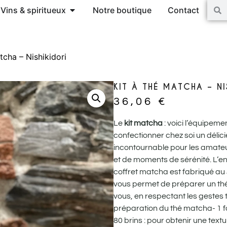
Vins & spiritueux
Notre boutique
Contact
tcha – Nishikidori
KIT À THÉ MATCHA – NI
36,06
€
Le
kit matcha
: voici l’équipeme
confectionner chez soi un délic
incontournable pour les amateu
et de moments de sérénité. L’e
coffret matcha est fabriqué au
vous permet de préparer un th
vous, en respectant les gestes t
préparation du thé matcha- 1 
80 brins : pour obtenir une tex