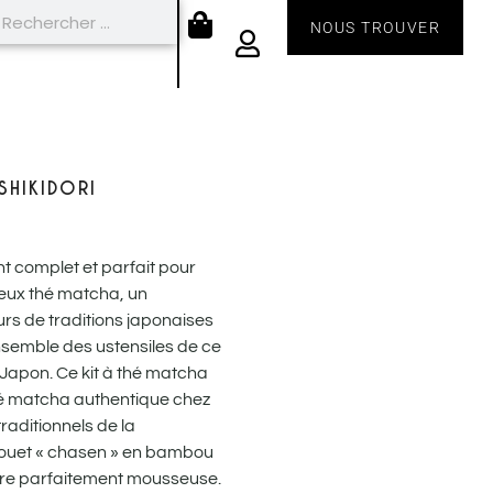
NOUS TROUVER
SHIKIDORI
nt complet et parfait pour
ieux thé matcha, un
rs de traditions japonaises
nsemble des ustensiles de ce
 Japon. Ce kit à thé matcha
é matcha authentique chez
raditionnels de la
fouet « chasen » en bambou
ture parfaitement mousseuse.