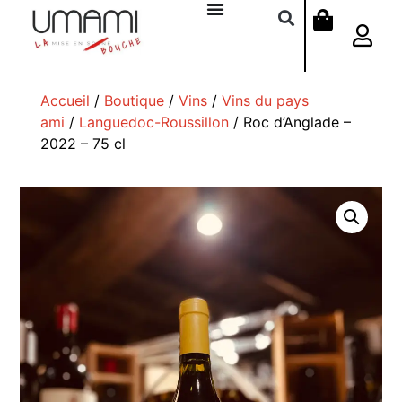
Accueil
/
Boutique
/
Vins
/
Vins du pays
ami
/
Languedoc-Roussillon
/ Roc d’Anglade –
2022 – 75 cl