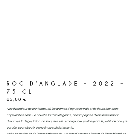
ROC D’ANGLADE – 2022 –
75 CL
63,00
€
Nez évocateur de printemps, où les arômes d’agrumes frais et de fleurs blanches
captivent les sens. La bouche tout en élégance, accompagnée d’une belle tension
dynamise la dégustation. La longueur est remarquable, prolongeant le plaisir de chaque
gorgée, pour aboutir à une finale rafraîchissante.
Robe or soulignée de légers reflets verts. Arômes d’agrumes frais et de fleurs blanches.