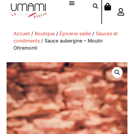
Accueil
/
Boutique
/
Épicerie salée
/
Sauces et
condiments
/ Sauce aubergine – Moulin
Oltremonti