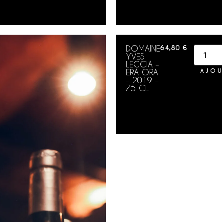
DOMAINE
64,80
€
YVES
LECCIA –
ERA ORA
AJOU
– 2019 –
75 CL