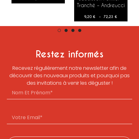
150 cl
VOIR LES OPTIONS
Tranché – Andreucci
9,20
€
–
72,23
€
Restez informés
Recevez régulièrement notre newsletter afin de
découvrir des nouveaux produits et pourquoi pas
des invitations à venir les déguster !