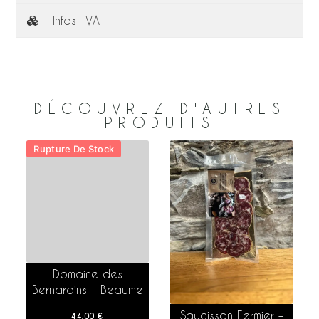
Infos TVA
DÉCOUVREZ D'AUTRES
PRODUITS
Rupture De Stock
0
Domaine des
Bernardins – Beaume
de Venise – 2023 –
Saucisson Fermier –
44,00
€