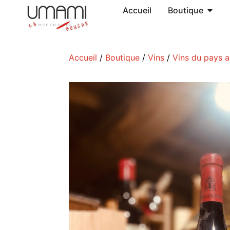
Accueil
Boutique
Accueil
/
Boutique
/
Vins
/
Vins du pays 