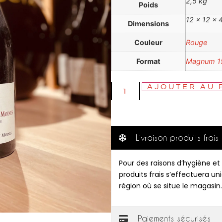
2,5 kg
Poids
12 × 12 × 
Dimensions
Couleur
Rouge
Format
Magnum 1
AJOUTER AU 
Livraison produits frais
Pour des raisons d’hygiène et 
produits frais s’effectuera u
région où se situe le magasin.
Paiements sécurisés