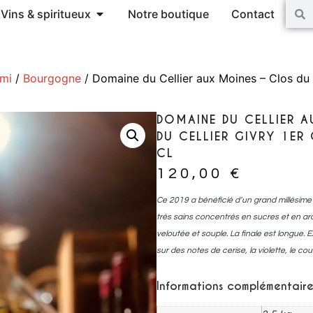
Vins & spiritueux
Notre boutique
Contact
ami
/
Bourgogne
/ Domaine du Cellier aux Moines – Clos du C
DOMAINE DU CELLIER 
DU CELLIER GIVRY 1ER
CL
120,00
€
Ce 2019 a bénéficié d’un grand millésime c
très sains concentrés en sucres et en arô
veloutée et souple. La finale est longue. 
sur des notes de cerise, la violette, le cou
Informations complémentaire