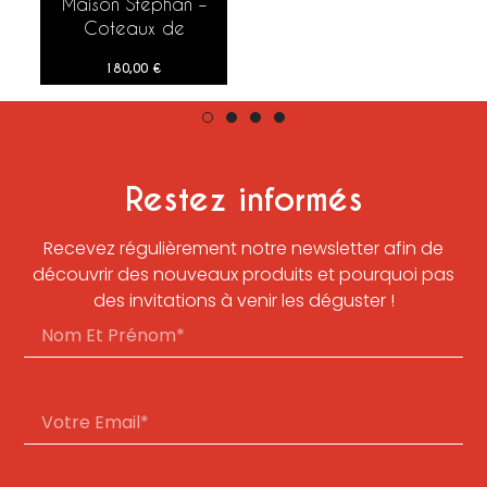
Maison Stephan –
AJOUTER AU PANIER
Coteaux de
Bassenon Côte Rôtie
180,00
€
– 2017 – 75 cl
Restez informés
Recevez régulièrement notre newsletter afin de
découvrir des nouveaux produits et pourquoi pas
des invitations à venir les déguster !