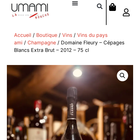
Accueil
/
Boutique
/
Vins
/
Vins du pays
ami
/
Champagne
/ Domaine Fleury – Cépages
Blancs Extra Brut – 2012 – 75 cl