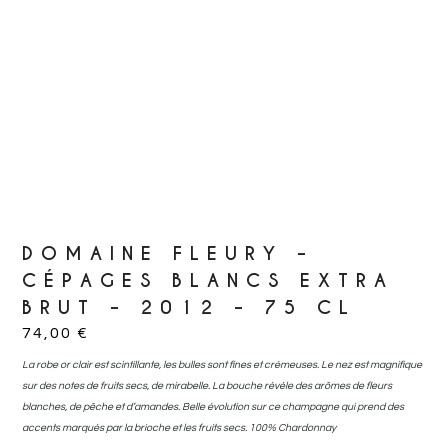
DOMAINE FLEURY –
CÉPAGES BLANCS EXTRA
BRUT – 2012 – 75 CL
74,00
€
La robe or clair est scintillante, les bulles sont fines et crémeuses. Le nez est magnifique
sur des notes de fruits secs, de mirabelle. La bouche révèle des arômes de fleurs
blanches, de pêche et d’amandes. Belle évolution sur ce champagne qui prend des
accents marqués par la brioche et les fruits secs. 100% Chardonnay