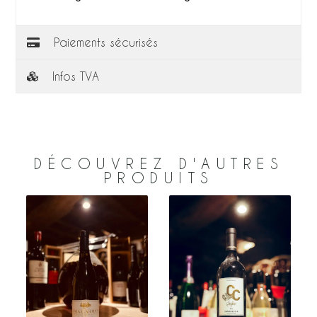
Paiements sécurisés
Infos TVA
DÉCOUVREZ D'AUTRES
PRODUITS
a