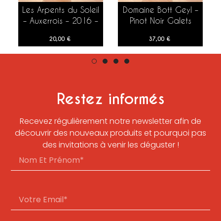
Les Arpents du Soleil
Domaine Bott Geyl –
AJOUTER AU PANIER
AJOUTER AU PANIER
– Auxerrois – 2016 –
Pinot Noir Galets
50 cl
Oligocène – 2019 –
20,00
€
37,00
€
75 cl
Restez informés
Recevez régulièrement notre newsletter afin de
découvrir des nouveaux produits et pourquoi pas
des invitations à venir les déguster !