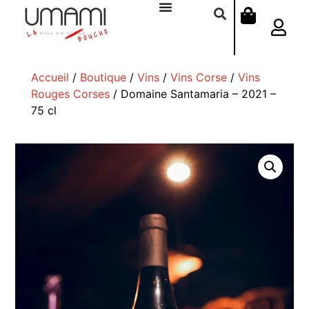
Accueil
/
Boutique
/
Vins
/
Vins Corse
/
Vins
Rouges Corses
/ Domaine Santamaria – 2021 –
75 cl