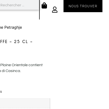
NOUS TROUVER
ine Petraghje
UFFE – 25 CL –
 Plaine Orientale contient
 di Casinca.
s