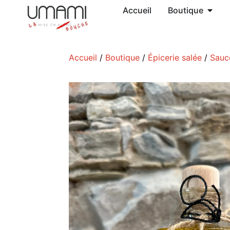
Accueil
Boutique
Accueil
/
Boutique
/
Épicerie salée
/
Sauc