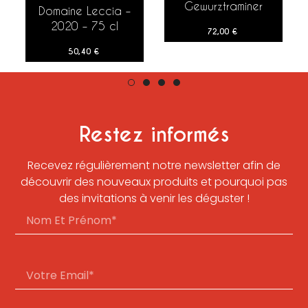
Gewurztraminer
Domaine Leccia –
AJOUTER AU PANIER
Grand Cru
2020 – 75 cl
72,00
€
Sonnenglanz – 2015
– 150 cl
50,40
€
Restez informés
Recevez régulièrement notre newsletter afin de
découvrir des nouveaux produits et pourquoi pas
des invitations à venir les déguster !