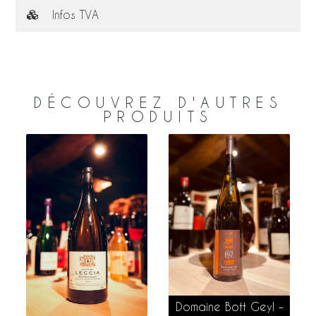
Infos TVA
DÉCOUVREZ D'AUTRES
PRODUITS
s
Domaine Bott Geyl –
AJOUTER AU PANIER