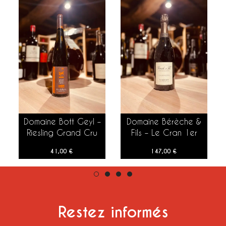
Domaine Bott Geyl –
Domaine Bérèche &
AJOUTER AU PANIER
AJOUTER AU PANIER
Riesling Grand Cru
Fils – Le Cran 1er
Mandelberg – 2017
Cru – 2016 – 75 cl
41,00
€
147,00
€
– 75 cl
Restez informés