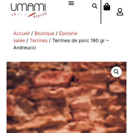
Accueil
/
Boutique
/
Épicerie
salée
/
Terrines
/ Terrines de porc 190 gr –
Andreucci