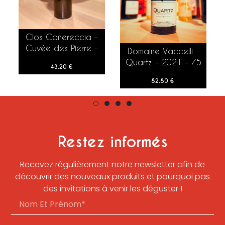
Clos Canereccia –
AJOUTER AU PANIER
Cuvée des Pierre –
Domaine Vaccelli –
AJOUTER AU PANIER
2024 – 150 cl
Quartz – 2021 – 75
43,20
€
cl
82,80
€
Restez informés
Recevez régulièrement notre newsletter afin de
découvrir des nouveaux produits et pourquoi pas
des invitations à venir les déguster !