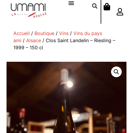
Accueil
/
Boutique
/
Vins
/
Vins du pays
ami
/
Alsace
/ Clos Saint Landelin – Riesling –
1999 – 150 cl