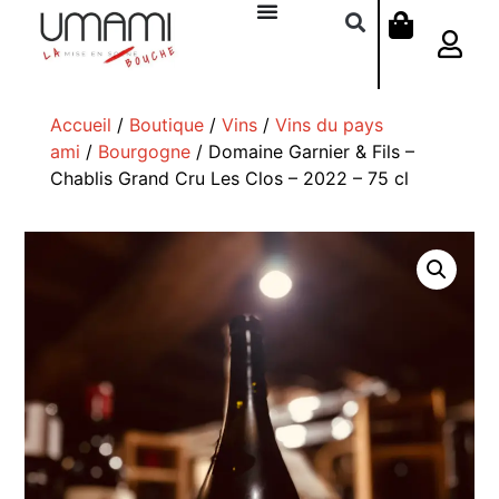
Accueil
/
Boutique
/
Vins
/
Vins du pays
ami
/
Bourgogne
/ Domaine Garnier & Fils –
Chablis Grand Cru Les Clos – 2022 – 75 cl