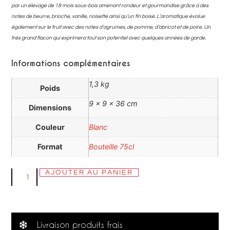
par un élevage de 18 mois sous-bois amenant rondeur et gourmandise grâce à des
notes de beurre, brioche, vanille, noisette ainsi qu’un fin boisé. L’aromatique évolue
également sur le fruit avec des notes d’agrumes, de pomme, d’abricot et de poire. Un
très grand flacon qui exprimera tout son potentiel avec quelques années de garde.
Informations complémentaires
1,3 kg
Poids
9 × 9 × 36 cm
Dimensions
Couleur
Blanc
Format
Bouteille 75cl
AJOUTER AU PANIER
Livraison produits frais