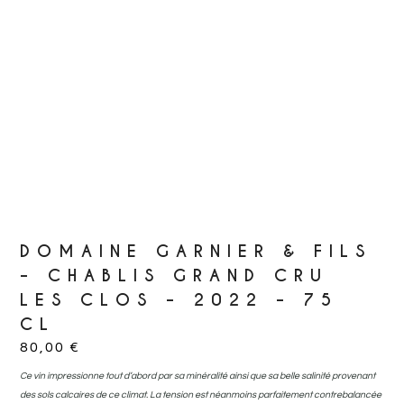
DOMAINE GARNIER & FILS
– CHABLIS GRAND CRU
LES CLOS – 2022 – 75
CL
80,00
€
Ce vin impressionne tout d’abord par sa minéralité ainsi que sa belle salinité provenant
des sols calcaires de ce climat. La tension est néanmoins parfaitement contrebalancée