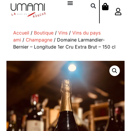
Accueil
/
Boutique
/
Vins
/
Vins du pays
ami
/
Champagne
/ Domaine Larmandier-
Bernier – Longitude 1er Cru Extra Brut – 150 cl