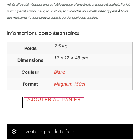
minéralité sublimées par un très faible dosage et une finale crayeuse à souhait. Parfait
pour l’apéritif, sa fraîcheur, sa droiture, sa minéralité vous mettront en appétit. À boire
dès maintenant ; vous pouvez aussi le garder quelques années.
Informations complémentaires
2,5 kg
Poids
12 × 12 × 48 cm
Dimensions
Couleur
Blanc
Format
Magnum 150cl
AJOUTER AU PANIER
Livraison produits frais