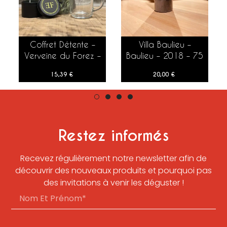
Coffret Détente –
Villa Baulieu –
AJOUTER AU PANIER
AJOUTER AU PANIER
Verveine du Forez –
Baulieu – 2018 – 75
Forissier
cl
15,39
€
20,00
€
Restez informés
Recevez régulièrement notre newsletter afin de
découvrir des nouveaux produits et pourquoi pas
des invitations à venir les déguster !