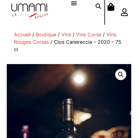
Accueil
/
Boutique
/
Vins
/
Vins Corse
/
Vins
Rouges Corses
/ Clos Canereccia – 2020 – 75
cl