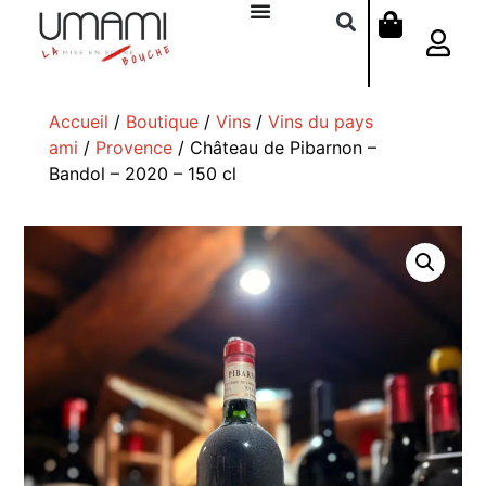
Accueil
/
Boutique
/
Vins
/
Vins du pays
ami
/
Provence
/ Château de Pibarnon –
Bandol – 2020 – 150 cl