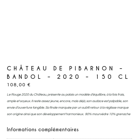
CHÂTEAU DE PIBARNON –
BANDOL – 2020 – 150 CL
108,00
€
Le Rouge 2020 du Château, présente au palais un modèle d’équilibre, à la fois frais,
ample et soyeux. Il reste assez jeune, encore, mais déjà, son audace est palpable, son
envie d’ouverture tangible. Sa finale marquée par un subtil retour à la réglisse marque
son origine ainsi que son développement harmonieux. 90% mourvèdre 10% grenache
Informations complémentaires