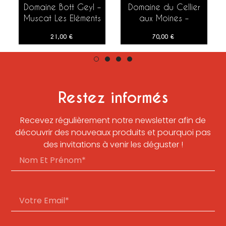
Domaine Bott Geyl –
Domaine du Cellier
AJOUTER AU PANIER
AJOUTER AU PANIER
Muscat Les Eléments
aux Moines –
– 2018 – 75 cl
Beauregard
21,00
€
70,00
€
Santenay 1er Cru –
2019 – 75 cl
Restez informés
Recevez régulièrement notre newsletter afin de
découvrir des nouveaux produits et pourquoi pas
des invitations à venir les déguster !