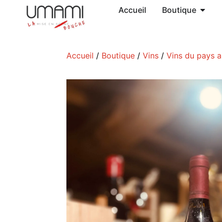
Accueil
Boutique
Accueil
/
Boutique
/
Vins
/
Vins du pays 