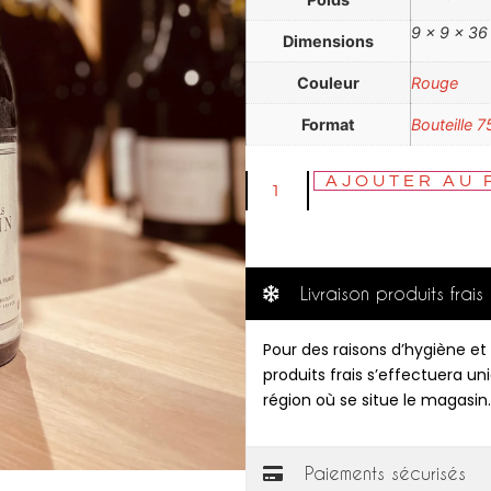
9 × 9 × 3
Dimensions
Couleur
Rouge
Format
Bouteille 7
AJOUTER AU 
Livraison produits frais
Pour des raisons d’hygiène et 
produits frais s’effectuera u
région où se situe le magasin.
Paiements sécurisés