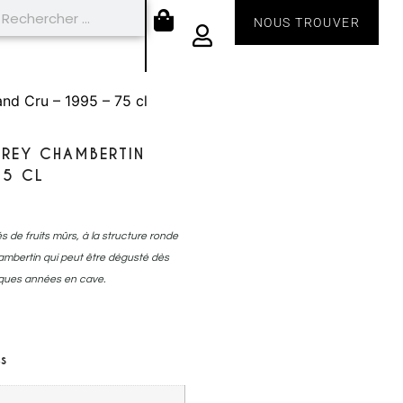
NOUS TROUVER
nd Cru – 1995 – 75 cl
VREY CHAMBERTIN
75 CL
 de fruits mûrs, à la structure ronde
mbertin qui peut être dégusté dès
lques années en cave.
s