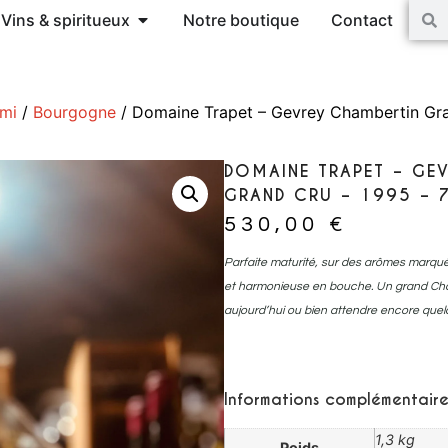
Vins & spiritueux
Notre boutique
Contact
ami
/
Bourgogne
/ Domaine Trapet – Gevrey Chambertin Gra
DOMAINE TRAPET – GE
GRAND CRU – 1995 – 
530,00
€
Parfaite maturité, sur des arômes marqués
et harmonieuse en bouche. Un grand Cha
aujourd’hui ou bien attendre encore que
Informations complémentaire
1,3 kg
Poids