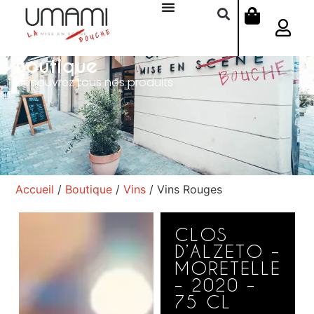
Boutique
Découvrez tous nos produits
Accueil
/
Boutique
/
Vins
/ Vins Rouges
CLOS
D’ALZETO –
MORETELLE
– 2020 –
75 CL