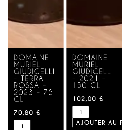
DOMAINE
DOMAINE
MURIEL
MURIEL
GIUDICELLI
GIUDICELLI
– TERRA
– 2021 –
ROSSA –
150 CL
2023 – 75
CL
102,00
€
70,80
€
AJOUTER AU PA