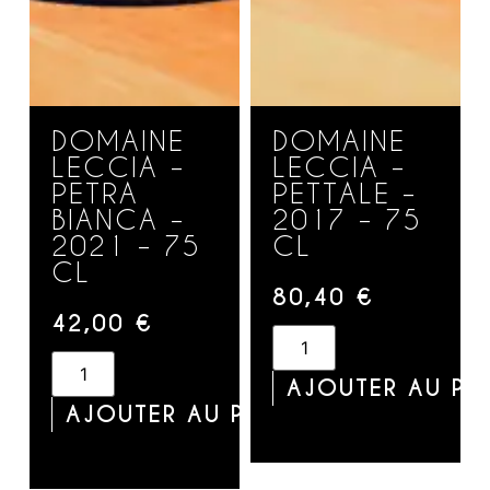
DOMAINE
DOMAINE
LECCIA –
LECCIA –
PETRA
PETTALE –
BIANCA –
2017 – 75
2021 – 75
CL
CL
80,40
€
42,00
€
AJOUTER AU PA
AJOUTER AU PANIER