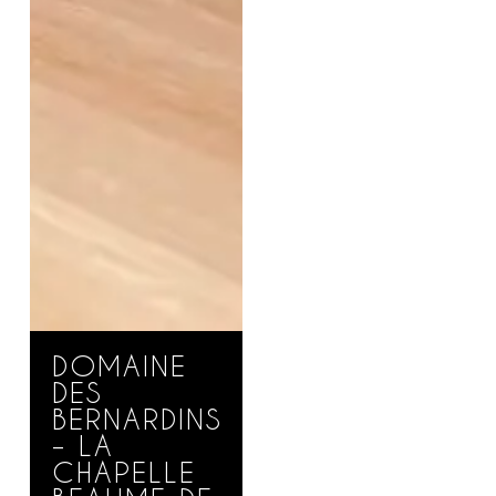
DOMAINE
DES
BERNARDINS
– LA
CHAPELLE