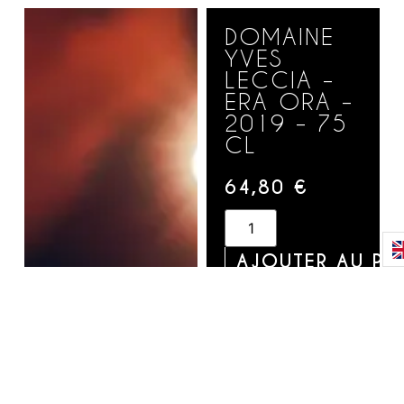
DOMAINE
YVES
LECCIA –
ERA ORA –
2019 – 75
CL
64,80
€
AJOUTER AU PA