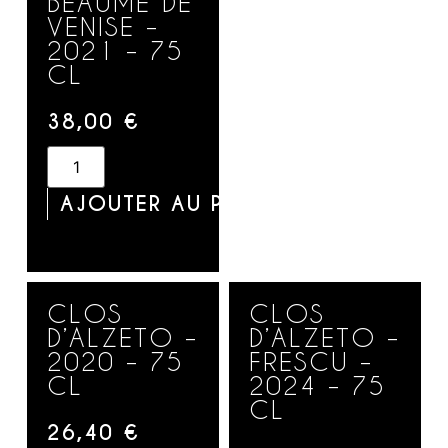
BEAUME DE
VENISE –
2021 – 75
CL
38,00
€
AJOUTER AU PANIER
CLOS
CLOS
D’ALZETO –
D’ALZETO –
2020 – 75
FRESCU –
CL
2024 – 75
CL
26,40
€